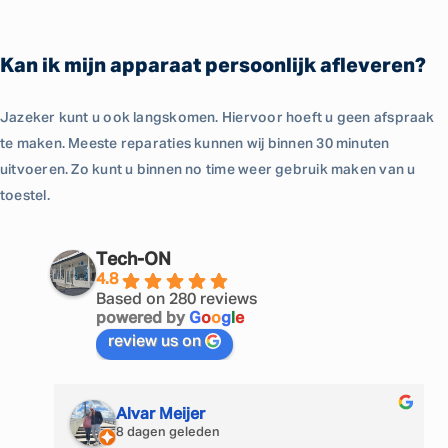
Kan ik mijn apparaat persoonlijk afleveren?
Jazeker kunt u ook langskomen. Hiervoor hoeft u geen afspraak
te maken. Meeste reparaties kunnen wij binnen 30 minuten
uitvoeren. Zo kunt u binnen no time weer gebruik maken van u
toestel.
Tech-ON
4.8
Based on 280 reviews
powered by
G
o
o
g
l
e
review us on
Alvar Meijer
8 dagen geleden