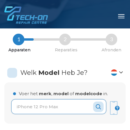
1
2
3
Apparaten
Reparaties
Afronden
Welk
Model
Heb Je?
Voer het
merk
,
model
of
modelcode
in.
Laden van modellen..